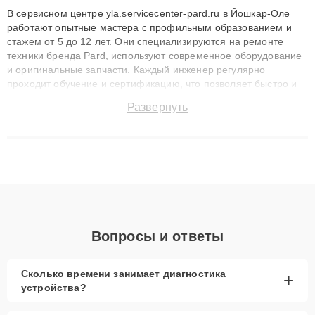
В сервисном центре yla.servicecenter-pard.ru в Йошкар-Оле
работают опытные мастера с профильным образованием и
стажем от 5 до 12 лет. Они специализируются на ремонте
техники бренда Pard, используют современное оборудование
и оригинальные запчасти. Каждый инженер регулярно
проходит обучение и сертификацию, что позволяет быстро и
точноdiagnostikировать поломки и восстанавливать технику с
Развернуть
сохранением гарантии до 3 лет. Наши мастера решают
сложные случаи: от замены матриц и материнских плат до
ремонта после залития и восстановления данных. Благодаря
высокой квалификации и ответственному подходу клиенты
получают быстрый, качественный ремонт и понятные
объяснения по результатам диагностики.
Вопросы и ответы
Сколько времени занимает диагностика
+
устройства?