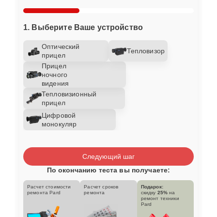
1. Выберите Ваше устройство
Оптический
Тепловизор
прицел
Прицел
ночного
видения
Тепловизионный
прицел
Цифровой
монокуляр
Следующий шаг
По окончанию теста вы получаете:
Расчет стоимости
Расчет сроков
Подарок:
ремонта Pard
ремонта
скидку
25%
на
ремонт техники
Pard