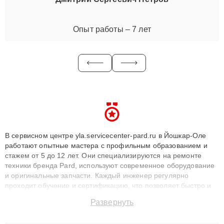
Опыт работы – 7 лет
В сервисном центре yla.servicecenter-pard.ru в Йошкар-Оле
работают опытные мастера с профильным образованием и
стажем от 5 до 12 лет. Они специализируются на ремонте
техники бренда Pard, используют современное оборудование
и оригинальные запчасти. Каждый инженер регулярно
проходит обучение и сертификацию, что позволяет быстро и
точноdiagnostikировать поломки и восстанавливать технику с
Развернуть
сохранением гарантии до 3 лет. Наши мастера решают
сложные случаи: от замены матриц и материнских плат до