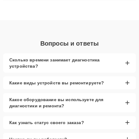
ремонта после залития и восстановления данных. Благодаря
высокой квалификации и ответственному подходу клиенты
получают быстрый, качественный ремонт и понятные
объяснения по результатам диагностики.
Вопросы и ответы
Сколько времени занимает диагностика
+
устройства?
+
Какие виды устройств вы ремонтируете?
Какое оборудование вы используете для
+
диагностики и ремонта?
+
Как узнать статус своего заказа?