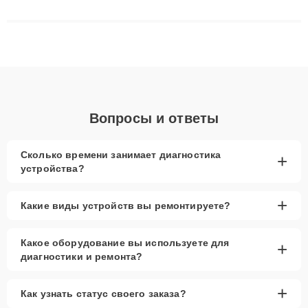
сложные случаи: от замены матриц и материнских плат до
ремонта после залития и восстановления данных. Благодаря
высокой квалификации и ответственному подходу клиенты
получают быстрый, качественный ремонт и понятные
объяснения по результатам диагностики.
Вопросы и ответы
Сколько времени занимает диагностика
+
устройства?
+
Какие виды устройств вы ремонтируете?
Какое оборудование вы используете для
+
диагностики и ремонта?
+
Как узнать статус своего заказа?