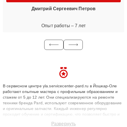
Дмитрий Сергеевич Петров
Опыт работы – 7 лет
В сервисном центре yla.servicecenter-pard.ru в Йошкар-Оле
работают опытные мастера с профильным образованием и
стажем от 5 до 12 лет. Они специализируются на ремонте
техники бренда Pard, используют современное оборудование
и оригинальные запчасти. Каждый инженер регулярно
проходит обучение и сертификацию, что позволяет быстро и
точноdiagnostikировать поломки и восстанавливать технику с
Развернуть
сохранением гарантии до 3 лет. Наши мастера решают