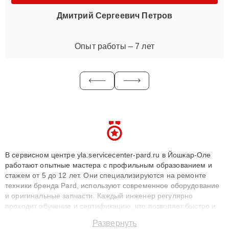
Дмитрий Сергеевич Петров
Опыт работы – 7 лет
В сервисном центре yla.servicecenter-pard.ru в Йошкар-Оле
работают опытные мастера с профильным образованием и
стажем от 5 до 12 лет. Они специализируются на ремонте
техники бренда Pard, используют современное оборудование
и оригинальные запчасти. Каждый инженер регулярно
проходит обучение и сертификацию, что позволяет быстро и
точноdiagnostikировать поломки и восстанавливать технику с
Развернуть
сохранением гарантии до 3 лет. Наши мастера решают