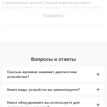
и оригинальные запчасти. Каждый инженер регулярно
проходит обучение и сертификацию, что позволяет быстро и
точноdiagnostikировать поломки и восстанавливать технику с
Развернуть
сохранением гарантии до 3 лет. Наши мастера решают
сложные случаи: от замены матриц и материнских плат до
ремонта после залития и восстановления данных. Благодаря
высокой квалификации и ответственному подходу клиенты
получают быстрый, качественный ремонт и понятные
объяснения по результатам диагностики.
Вопросы и ответы
Сколько времени занимает диагностика
+
устройства?
+
Какие виды устройств вы ремонтируете?
Какое оборудование вы используете для
+