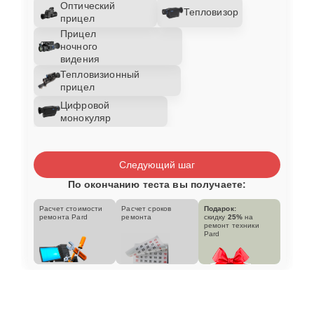
Оптический
Тепловизор
прицел
Прицел
ночного
видения
Тепловизионный
прицел
Цифровой
монокуляр
Следующий шаг
По окончанию теста вы получаете:
Расчет стоимости
Расчет сроков
Подарок:
ремонта Pard
ремонта
скидку
25%
на
ремонт техники
Pard