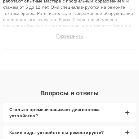
работают опытные мастера с профильным образованием и
стажем от 5 до 12 лет. Они специализируются на ремонте
техники бренда Pard, используют современное оборудование
и оригинальные запчасти. Каждый инженер регулярно
проходит обучение и сертификацию, что позволяет быстро и
точноdiagnostikировать поломки и восстанавливать технику с
Развернуть
сохранением гарантии до 3 лет. Наши мастера решают
сложные случаи: от замены матриц и материнских плат до
ремонта после залития и восстановления данных. Благодаря
высокой квалификации и ответственному подходу клиенты
получают быстрый, качественный ремонт и понятные
объяснения по результатам диагностики.
Вопросы и ответы
Сколько времени занимает диагностика
+
устройства?
+
Какие виды устройств вы ремонтируете?