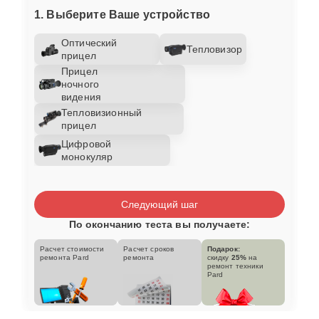
1. Выберите Ваше устройство
Оптический
Тепловизор
прицел
Прицел
ночного
видения
Тепловизионный
прицел
Цифровой
монокуляр
Следующий шаг
По окончанию теста вы получаете:
Расчет стоимости
Расчет сроков
Подарок:
ремонта Pard
ремонта
скидку
25%
на
ремонт техники
Pard