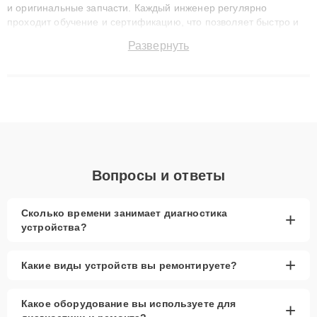
и оригинальные запчасти. Каждый инженер регулярно
проходит обучение и сертификацию, что позволяет быстро и
точноdiagnostikировать поломки и восстанавливать технику с
Развернуть
сохранением гарантии до 3 лет. Наши мастера решают
сложные случаи: от замены матриц и материнских плат до
ремонта после залития и восстановления данных. Благодаря
высокой квалификации и ответственному подходу клиенты
получают быстрый, качественный ремонт и понятные
объяснения по результатам диагностики.
Вопросы и ответы
Сколько времени занимает диагностика
+
устройства?
+
Какие виды устройств вы ремонтируете?
Какое оборудование вы используете для
+