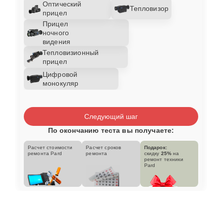
Оптический
Тепловизор
прицел
Прицел
ночного
видения
Тепловизионный
прицел
Цифровой
монокуляр
Следующий шаг
По окончанию теста вы получаете:
Расчет стоимости
Расчет сроков
Подарок:
ремонта Pard
ремонта
скидку
25%
на
ремонт техники
Pard