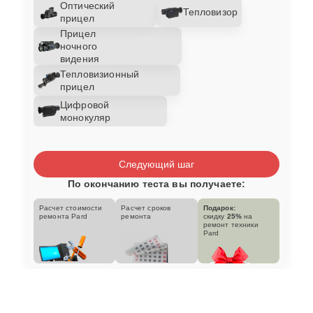
Оптический
Тепловизор
прицел
Прицел
ночного
видения
Тепловизионный
прицел
Цифровой
монокуляр
Следующий шаг
По окончанию теста вы получаете:
Расчет стоимости
Расчет сроков
Подарок:
ремонта Pard
ремонта
скидку
25%
на
ремонт техники
Pard