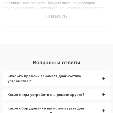
и оригинальные запчасти. Каждый инженер регулярно
проходит обучение и сертификацию, что позволяет быстро и
точноdiagnostikировать поломки и восстанавливать технику с
Развернуть
сохранением гарантии до 3 лет. Наши мастера решают
сложные случаи: от замены матриц и материнских плат до
ремонта после залития и восстановления данных. Благодаря
высокой квалификации и ответственному подходу клиенты
получают быстрый, качественный ремонт и понятные
объяснения по результатам диагностики.
Вопросы и ответы
Сколько времени занимает диагностика
+
устройства?
+
Какие виды устройств вы ремонтируете?
Какое оборудование вы используете для
+