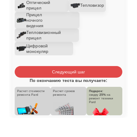
Оптический
Тепловизор
прицел
Прицел
ночного
видения
Тепловизионный
прицел
Цифровой
монокуляр
Следующий шаг
По окончанию теста вы получаете:
Расчет стоимости
Расчет сроков
Подарок:
ремонта Pard
ремонта
скидку
25%
на
ремонт техники
Pard