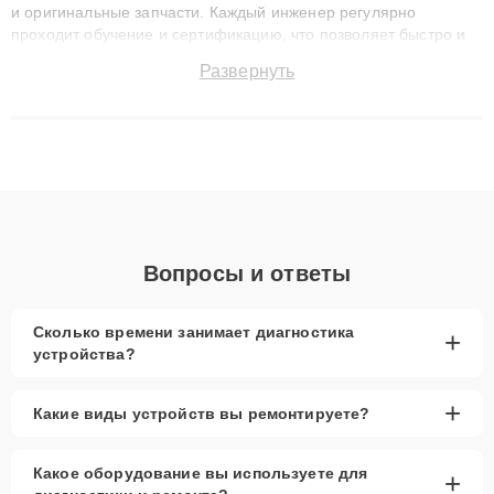
и оригинальные запчасти. Каждый инженер регулярно
проходит обучение и сертификацию, что позволяет быстро и
точноdiagnostikировать поломки и восстанавливать технику с
Развернуть
сохранением гарантии до 3 лет. Наши мастера решают
сложные случаи: от замены матриц и материнских плат до
ремонта после залития и восстановления данных. Благодаря
высокой квалификации и ответственному подходу клиенты
получают быстрый, качественный ремонт и понятные
объяснения по результатам диагностики.
Вопросы и ответы
Сколько времени занимает диагностика
+
устройства?
+
Какие виды устройств вы ремонтируете?
Какое оборудование вы используете для
+