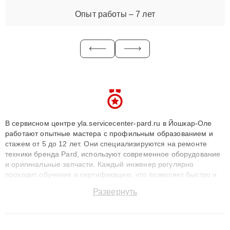
Опыт работы – 7 лет
В сервисном центре yla.servicecenter-pard.ru в Йошкар-Оле
работают опытные мастера с профильным образованием и
стажем от 5 до 12 лет. Они специализируются на ремонте
техники бренда Pard, используют современное оборудование
и оригинальные запчасти. Каждый инженер регулярно
проходит обучение и сертификацию, что позволяет быстро и
точноdiagnostikировать поломки и восстанавливать технику с
Развернуть
сохранением гарантии до 3 лет. Наши мастера решают
сложные случаи: от замены матриц и материнских плат до
ремонта после залития и восстановления данных. Благодаря
высокой квалификации и ответственному подходу клиенты