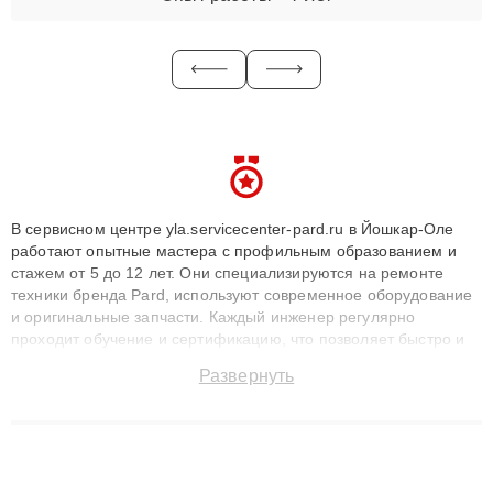
В сервисном центре yla.servicecenter-pard.ru в Йошкар-Оле
работают опытные мастера с профильным образованием и
стажем от 5 до 12 лет. Они специализируются на ремонте
техники бренда Pard, используют современное оборудование
и оригинальные запчасти. Каждый инженер регулярно
проходит обучение и сертификацию, что позволяет быстро и
точноdiagnostikировать поломки и восстанавливать технику с
Развернуть
сохранением гарантии до 3 лет. Наши мастера решают
сложные случаи: от замены матриц и материнских плат до
ремонта после залития и восстановления данных. Благодаря
высокой квалификации и ответственному подходу клиенты
получают быстрый, качественный ремонт и понятные
объяснения по результатам диагностики.