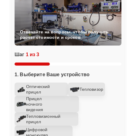
Отвечайте на вопросы, чтобы получить
расчет стоимости и сроков
Шаг
1 из 3
1. Выберите Ваше устройство
Оптический
Тепловизор
прицел
Прицел
ночного
видения
Тепловизионный
прицел
Цифровой
монокуляр